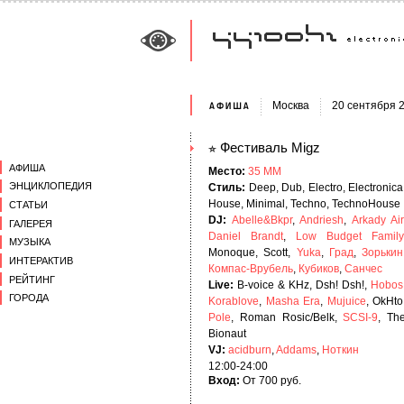
Москва
20 сентября 
Фестиваль Migz
АФИША
Место:
35 ММ
ЭНЦИКЛОПЕДИЯ
Стиль:
Deep, Dub, Electro, Electronica
House, Minimal, Techno, TechnoHouse
СТАТЬИ
DJ:
Abelle&Bkpr
,
Andriesh
,
Arkady Air
ГАЛЕРЕЯ
Daniel Brandt
,
Low Budget Family
МУЗЫКА
Monoque, Scott,
Yuka
,
Град
,
Зорькин
ИНТЕРАКТИВ
Компас-Врубель
,
Кубиков
,
Санчес
РЕЙТИНГ
Live:
B-voice & KHz, Dsh! Dsh!,
Hobos
ГОРОДА
Korablove
,
Masha Era
,
Mujuice
, OkHto
Pole
, Roman Rosic/Belk,
SCSI-9
, Th
Bionaut
VJ:
acidburn
,
Addams
,
Ноткин
12:00-24:00
Вход:
От 700 руб.