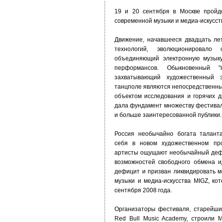
19 и 20 сентября в Москве прой
современной музыки и медиа-искусст
Движение, начавшееся двадцать ле
технологий, эволюционировало
объединяющий электронную музыку
перформансов. Обыкновенный 
захватывающий художественный 
танцполе являются непосредственны
объектом исследования и горячих д
дала фундамент множеству фестивал
и больше заинтересованной публики.
Россия необычайно богата талант
себя в новом художественном про
артисты ощущают необычайный дефи
возможностей свободного обмена и
дефицит и призван ликвидировать 
музыки и медиа-искусства MIGZ, ко
сентября 2008 года.
Организаторы фестиваля, старейши
Red Bull Music Academy, строили M