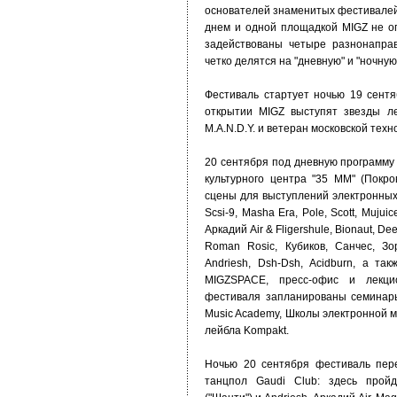
основателей знаменитых фестивалей
днем и одной площадкой MIGZ не о
задействованы четыре разнонапра
четко делятся на "дневную" и "ночну
Фестиваль стартует ночью 19 сент
открытии MIGZ выступят звезды ле
M.A.N.D.Y. и ветеран московской тех
20 сентября под дневную программу
культурного центра "35 ММ" (Покро
сцены для выступлений электронных
Scsi-9, Masha Era, Pole, Scott, Mujuic
Аркадий Air & Fligershule, Bionaut, De
Roman Rosic, Кубиков, Санчес, Зор
Andriesh, Dsh-Dsh, Acidburn, а т
MIGZSPACE, пресс-офис и лекц
фестиваля запланированы семинары
Music Academy, Школы электронной м
лейбла Kompakt.
Ночью 20 сентября фестиваль пер
танцпол Gaudi Club: здесь пройд