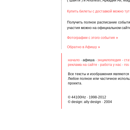
("Шанти") и Andriesh, Аркадий Air, Mag
Купить билеты с доставкой можно тут
Получить полное расписание событи
участия можно на официальном сай
Фотографии с этого события
Обратно в Афишу
начало
·
афиша
·
энциклопедия
·
ста
реклама на сайте
·
работа у нас
·
rss
Все тексты и изображения являются 
Любое полное или частичное исполь
проекта.
© 44100Hz · 1998-2012
© design:
ally design
· 2004