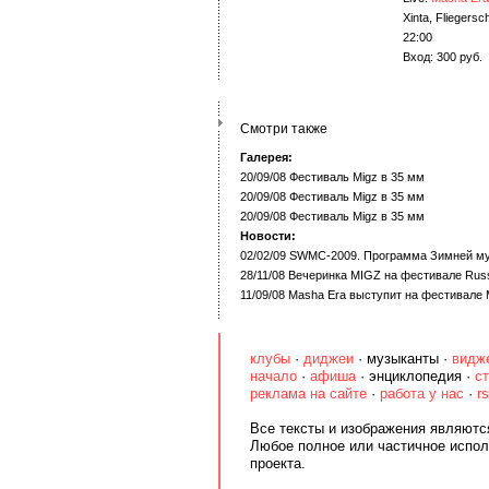
Xinta, Fliegersc
22:00
Вход: 300 руб.
Смотри также
Галерея:
20/09/08 Фестиваль Migz в 35 мм
20/09/08 Фестиваль Migz в 35 мм
20/09/08 Фестиваль Migz в 35 мм
Новости:
02/02/09 SWMC-2009. Программа Зимней м
28/11/08 Вечеринка MIGZ на фестивале Russ
11/09/08 Masha Era выступит на фестивале 
клубы
·
диджеи
·
музыканты
·
видж
начало
·
афиша
·
энциклопедия
·
с
реклама на сайте
·
работа у нас
·
r
Все тексты и изображения являются
Любое полное или частичное испол
проекта.