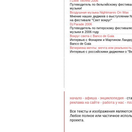
I Love Techno 2006
Путеводитель по бельгийскому фестива
музыки!
Воздушная музыка Nightmares On Wax
Мнение наших диджеев о выступлении N
на фестивале "Свет вокруг"
Dj Parade 2006
Путеводитель по питерскому фестивалю
музыки в 2006 году
Вокруг света с Banco de Gaia
Интервью с Фонарем и Мартином Ландер
Banco de Gaia
Вечеринка мечты: мечта или реальность
Интервью с российскими диджеями о "В
начало
·
афиша
·
энциклопедия
·
ст
реклама на сайте
·
работа у нас
·
rs
Все тексты и изображения являются 
Любое полное или частичное испол
проекта.