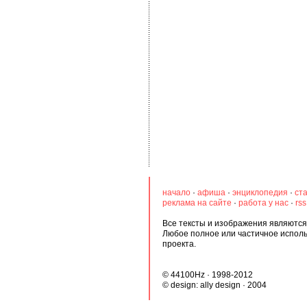
начало
·
афиша
·
энциклопедия
·
ст
реклама на сайте
·
работа у нас
·
rs
Все тексты и изображения являются 
Любое полное или частичное испол
проекта.
© 44100Hz · 1998-2012
© design:
ally design
· 2004