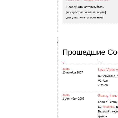
Пожалуйста, авторизуйтесь
[введите ваш логин и пароль]
для участия в голосовании!
Прошедшие Со
Justo
Love Video vi
13 ноября 2007
DJ: Zavoloka,
VJ: Apel
с 21-00
Justo
Starыy konь 
1 сентября 2006
Стиль: Electro
DJ:
Anushka
, 
Великий и ужа
группы