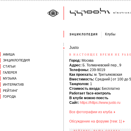
Клубы
Justo
АФИША
В НАСТОЯЩЕЕ ВРЕМЯ НЕ РАБ
Город:
Москва
ЭНЦИКЛОПЕДИЯ
Адрес:
Б. Толмачевский пер., 9
СТАТЬИ
Телефоны:
239-9019
ГАЛЕРЕЯ
Как проехать:
м. Третьяковская
МУЗЫКА
Вместимость:
Средний [ от 100 до 5
Танцполов:
1
ИНТЕРАКТИВ
Стоимость входа:
Бесплатно
РЕЙТИНГ
Работает face-контроль
ГОРОДА
В клубе можно поесть
Сайт:
https://https://www.justo.ru
Все фотографии из клуба
Обсуждение на форуме [тем: 1]
РЕЙТИНГ: ВАША ОЦЕНКА