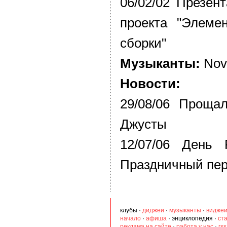
06/02/02 Презен
проекта "Элеме
сборки"
Музыканты:
Nov
Новости:
29/08/06 Прощал
Джусты
12/07/06 День 
Праздничный пе
клубы
·
диджеи
·
музыканты
·
видже
начало
·
афиша
·
энциклопедия
·
ст
реклама на сайте
·
работа у нас
·
rs