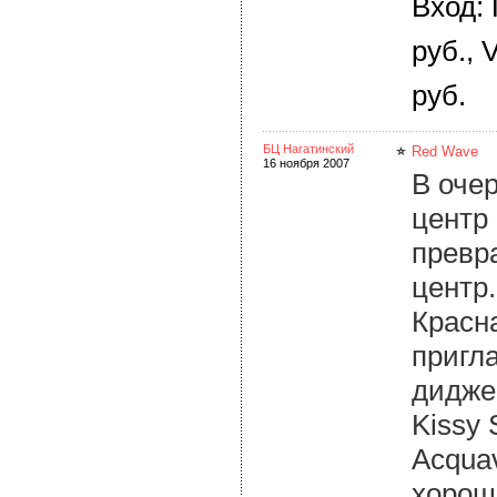
Вход:
руб., 
руб.
БЦ Нагатинский
Red Wave
16 ноября 2007
В оче
центр
превра
центр
Красн
пригл
диджеи
Kissy 
Acquav
хорош