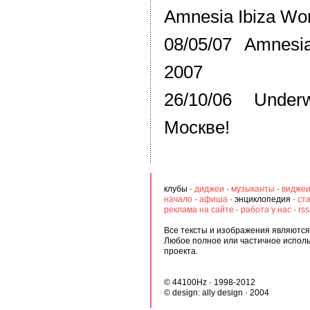
Amnesia Ibiza Wor
08/05/07 Amnesi
2007
26/10/06 Under
Москве!
клубы
·
диджеи
·
музыканты
·
видже
начало
·
афиша
·
энциклопедия
·
ст
реклама на сайте
·
работа у нас
·
rs
Все тексты и изображения являются 
Любое полное или частичное испол
проекта.
© 44100Hz · 1998-2012
© design:
ally design
· 2004