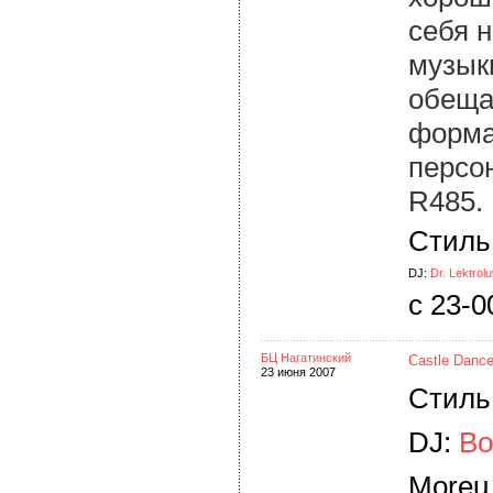
себя н
музык
обеща
форма
персо
R485.
Стиль:
DJ:
Dr. Lektrolu
c 23-0
БЦ Нагатинский
Castle Dance
23 июня 2007
Стиль
DJ:
Bo
Moreu,