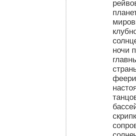
рейво
плане
миров
клубн
солнце
ночи 
главн
стран
феери
насто
танцо
бассе
скрипк
сопро
солне