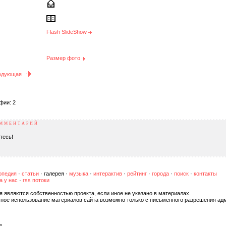
Flash SlideShow
Размер фото
едующая
фии: 2
ОММЕНТАРИЙ
тесь!
опедия
·
статьи
·
галерея
·
музыка
·
интерактив
·
рейтинг
·
города
·
поиск
·
контакты
а у нас
·
rss потоки
я являются собственностью проекта, если иное не указано в материалах.
чное использование материалов сайта возможно только с письменного разрешения ад