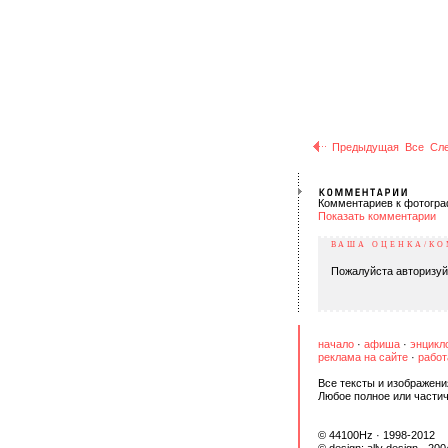
Предыдущая
Все
Сл
Комментариев к фотогра
Показать комментарии
ВАША ОЦЕНКА/К
Пожалуйста авторизуй
начало
·
афиша
·
энцикл
реклама на сайте
·
работ
Все тексты и изображени
Любое полное или части
© 44100Hz · 1998-2012