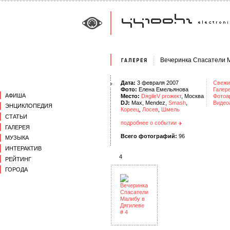
Вечеринка Спасатели М
Дата:
3 февраля 2007
Свежи
Фото:
Елена Емельянова
Галер
АФИША
Место:
DяgileV proжект
, Москва
Фотоа
DJ:
Max, Mendez,
Smash
,
Видео
ЭНЦИКЛОПЕДИЯ
Кореец
,
Лосев
,
Шмель
СТАТЬИ
подробнее о событии
ГАЛЕРЕЯ
Всего фотографий:
96
МУЗЫКА
ИНТЕРАКТИВ
4
РЕЙТИНГ
ГОРОДА