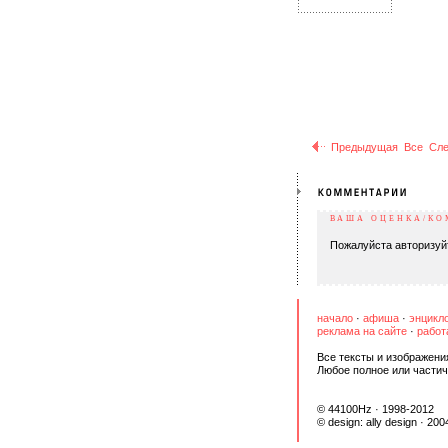
Предыдущая
Все
Сл
ВАША ОЦЕНКА/К
Пожалуйста авторизуй
начало
·
афиша
·
энцикл
реклама на сайте
·
работ
Все тексты и изображени
Любое полное или частич
© 44100Hz · 1998-2012
© design:
ally design
· 200