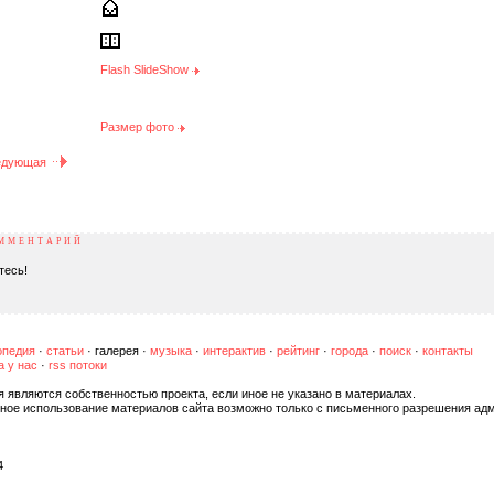
Flash SlideShow
Размер фото
едующая
ОММЕНТАРИЙ
тесь!
опедия
·
статьи
·
галерея
·
музыка
·
интерактив
·
рейтинг
·
города
·
поиск
·
контакты
а у нас
·
rss потоки
я являются собственностью проекта, если иное не указано в материалах.
ное использование материалов сайта возможно только с письменного разрешения адм
4