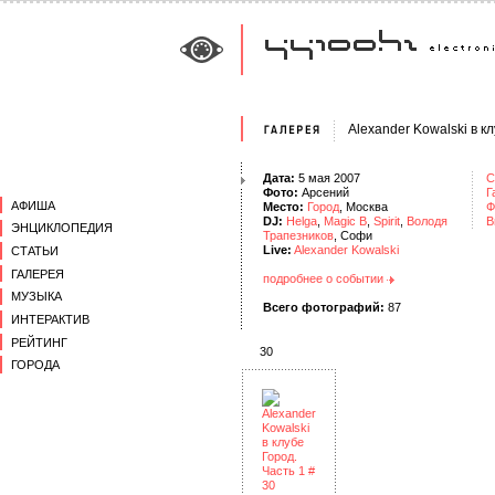
Alexander Kowalski в к
Дата:
5 мая 2007
С
Фото:
Арсений
Г
АФИША
Место:
Город
, Москва
Ф
DJ:
Helga
,
Magic B
,
Spirit
,
Володя
В
ЭНЦИКЛОПЕДИЯ
Трапезников
, Софи
Live:
Alexander Kowalski
СТАТЬИ
ГАЛЕРЕЯ
подробнее о событии
МУЗЫКА
Всего фотографий:
87
ИНТЕРАКТИВ
РЕЙТИНГ
30
ГОРОДА