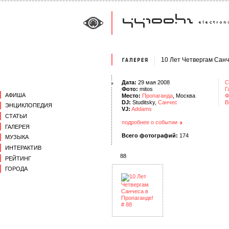
10 Лет Четвергам Санч
Дата:
29 мая 2008
С
Фото:
mitos
Г
АФИША
Место:
Пропаганда
, Москва
Ф
DJ:
Studitsky,
Санчес
В
ЭНЦИКЛОПЕДИЯ
VJ:
Addams
СТАТЬИ
подробнее о событии
ГАЛЕРЕЯ
Всего фотографий:
174
МУЗЫКА
ИНТЕРАКТИВ
88
РЕЙТИНГ
ГОРОДА