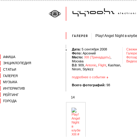
Play! Angel Night в клубе
Дата:
5 сентября 2008
Свежи
Фото:
Арсений
Галере
АФИША
Место:
XIII (Тринадцать)
,
Фотоа
Москва
Видео
ЭНЦИКЛОПЕДИЯ
DJ:
909,
Antonio
,
Flight
, Kashtan,
Nirom, Stylezz
СТАТЬИ
ГАЛЕРЕЯ
подробнее о событии
МУЗЫКА
Всего фотографий:
98
ИНТЕРАКТИВ
РЕЙТИНГ
14
ГОРОДА