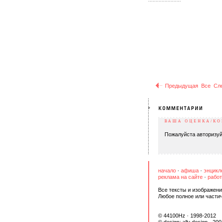
Предыдущая
Все
Сл
ВАША ОЦЕНКА/К
Пожалуйста авторизуй
начало
·
афиша
·
энцикл
реклама на сайте
·
работ
Все тексты и изображени
Любое полное или части
© 44100Hz · 1998-2012