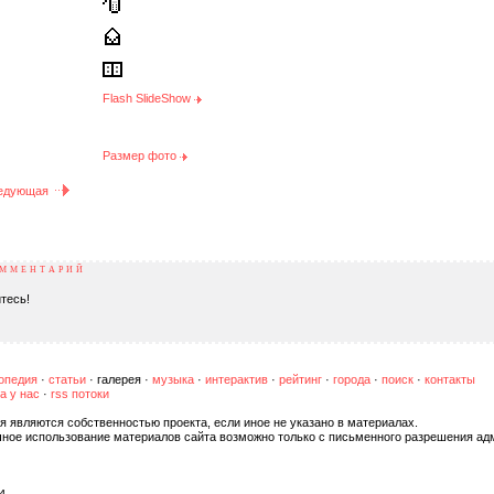
Flash SlideShow
Размер фото
едующая
ОММЕНТАРИЙ
тесь!
опедия
·
статьи
·
галерея
·
музыка
·
интерактив
·
рейтинг
·
города
·
поиск
·
контакты
а у нас
·
rss потоки
я являются собственностью проекта, если иное не указано в материалах.
чное использование материалов сайта возможно только с письменного разрешения ад