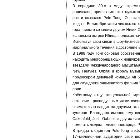
группы.
В середине 80-х в моду стремит
радикалов, принявших этот музыкал
раз и оказался Pete Tong. Он ста
тогда в Великобритании чикагского 
года, вместе со своим другом Никки
испанский остров Ибица, положив нач
Используя свои связи в шоу-бизнесе
маргинального течения в достояние 
В 1988 году Тонг основал собствен
находить многообещающих новичков,
звездами международного масштаба. 
New Heavies, Orbital и король музы
продюсером девичьей команды All S
для саундрека знаменитого фильма 
роли.
Крёстному отцу танцевальной муз
оставляет равнодушным даже очен
внимательно следит за другими тала
кумиров. Благодаря именно ему вес
Oakenfold, Josh Gabriel и других с
помогать людям – жизненное кредо P
В тридцать один год Pete Tong в э
17–миллионной аудитории своё шоу 