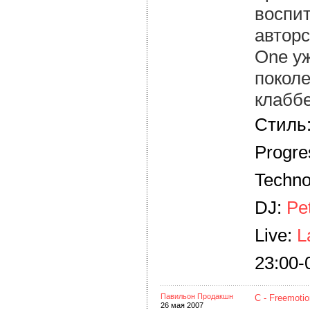
воспи
автор
One уж
покол
клаббе
Стиль:
Progre
Techno
DJ:
Pe
Live:
L
23:00-
Павильон Продакшн
C - Freemotio
26 мая 2007