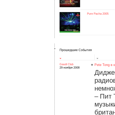
Pure Pacha 2005
Прошедшие События
Gaudi Club
Pete Tong в 
29 ноября 2008
Дидже
радио
немнож
– Пит 
музык
британ