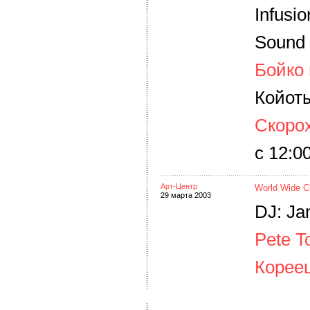
Infusi
Sound 
Бойко 
Койот
Скоро
c 12:0
Арт-Центр
World Wide C
29 марта 2003
DJ: Ja
Pete T
Корее