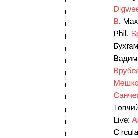
Digwe
B
, Ma
Phil,
Sp
Бухга
Вадим
Врубе
Мешко
Санче
Топчи
Live:
A
Circula