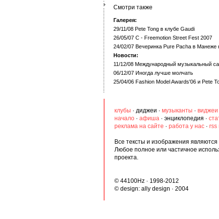
Смотри также
Галерея:
29/11/08 Pete Tong в клубе Gaudi
26/05/07 C - Freemotion Street Fest 2007
24/02/07 Вечеринка Pure Pacha в Манеже 
Новости:
11/12/08 Международный музыкальный с
06/12/07 Иногда лучше молчать
25/04/06 Fashion Model Awards'06 и Pete To
клубы
·
диджеи
·
музыканты
·
виджеи
начало
·
афиша
·
энциклопедия
·
ста
реклама на сайте
·
работа у нас
·
rss
Все тексты и изображения являются 
Любое полное или частичное исполь
проекта.
© 44100Hz · 1998-2012
© design:
ally design
· 2004