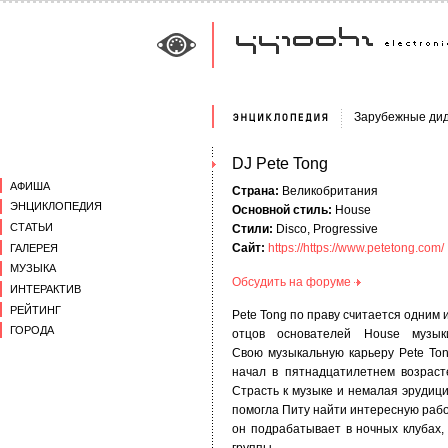
Зарубежные ди
DJ Pete Tong
АФИША
Страна:
Великобритания
ЭНЦИКЛОПЕДИЯ
Основной стиль:
House
СТАТЬИ
Стили:
Disco, Progressive
Сайт:
https://https://www.petetong.com/
ГАЛЕРЕЯ
МУЗЫКА
Обсудить на форуме
ИНТЕРАКТИВ
РЕЙТИНГ
Pete Tong по праву считается одним 
ГОРОДА
отцов основателей House музык
Свою музыкальную карьеру Pete To
начал в пятнадцатилетнем возраст
Страсть к музыке и немалая эрудиц
помогла Питу найти интересную рабо
он подрабатывает в ночных клубах,