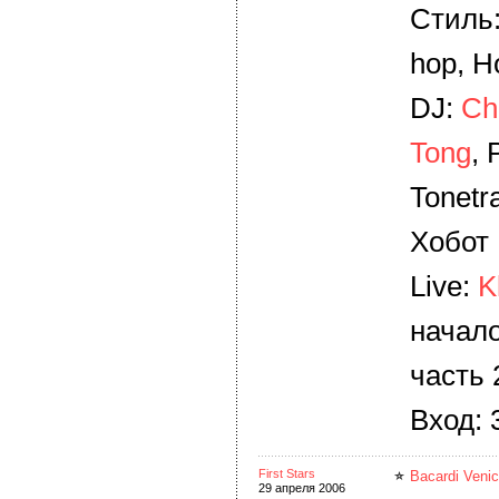
Стиль:
hop, H
DJ:
Ch
Tong
, 
Tonetr
Хобот
Live:
K
начало
часть 
Вход: 
First Stars
Bacardi Venic
29 апреля 2006