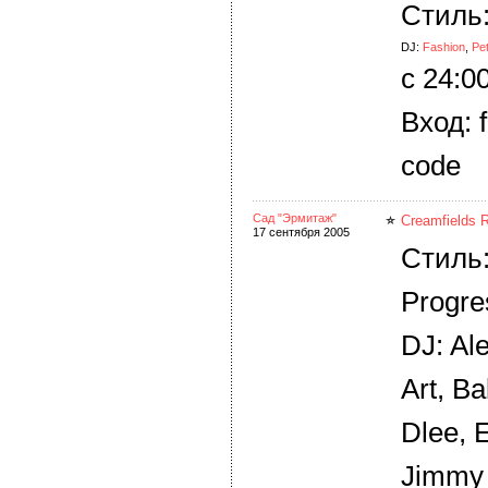
Стиль
DJ:
Fashion
,
Pe
c 24:0
Вход: f
code
Сад "Эрмитаж"
Creamfields 
17 сентября 2005
Стиль:
Progre
DJ: Al
Art, B
Dlee, 
Jimmy