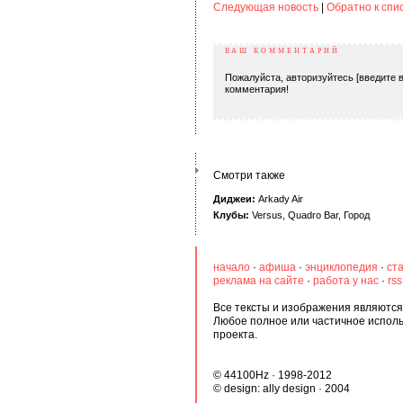
Следующая новость
|
Обратно к спи
ВАШ КОММЕНТАРИЙ
Пожалуйста, авторизуйтесь [введите в
комментария!
Смотри также
Диджеи:
Arkady Air
Клубы:
Versus
,
Quadro Bar
,
Город
начало
·
афиша
·
энциклопедия
·
ст
реклама на сайте
·
работа у нас
·
rs
Все тексты и изображения являются 
Любое полное или частичное испол
проекта.
© 44100Hz · 1998-2012
© design:
ally design
· 2004