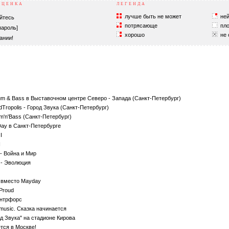
ОЦЕНКА
ЛЕГЕНДА
лучше быть не может
ней
йтесь
потрясающе
пло
пароль]
хорошо
не 
ании!
rum & Bass в Выставочном центре Северо - Запада (Санкт-Петербург)
Tropolis - Город Звука (Санкт-Петербург)
um'n'Bass (Санкт-Петербург)
Day в Санкт-Петербурге
I
I
 - Война и Мир
 - Эволюция
р вместо Mayday
Proud
онтрфорс
music. Сказка начинается
од Звука" на стадионе Кирова
тся в Москве!