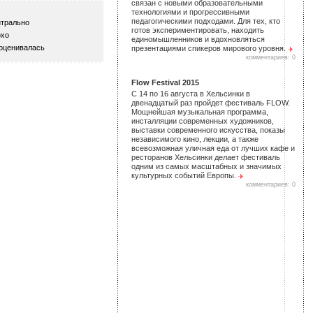
связан с новыми образовательными
технологиями и прогрессивными
педагогическими подходами. Для тех, кто
трально
готов экспериментировать, находить
хо
единомышленников и вдохновляться
оценивалась
презентациями спикеров мирового уровня.
комментариев: 0
Flow Festival 2015
С 14 по 16 августа в Хельсинки в
двенадцатый раз пройдет фестиваль FLOW.
Мощнейшая музыкальная программа,
инсталляции современных художников,
выставки современного искусства, показы
независимого кино, лекции, а также
всевозможная уличная еда от лучших кафе и
ресторанов Хельсинки делает фестиваль
одним из самых масштабных и значимых
культурных событий Европы.
комментариев: 0