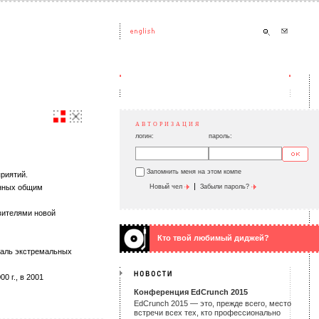
АВТОРИЗАЦИЯ
логин:
пароль:
Запомнить меня на этом компе
риятий.
|
ённых общим
Новый чел
Забыли пароль?
вителями новой
Кто твой любимый диджей?
валь экстремальных
0 г., в 2001
Конференция EdCrunch 2015
EdCrunch 2015 — это, прежде всего, место
встречи всех тех, кто профессионально