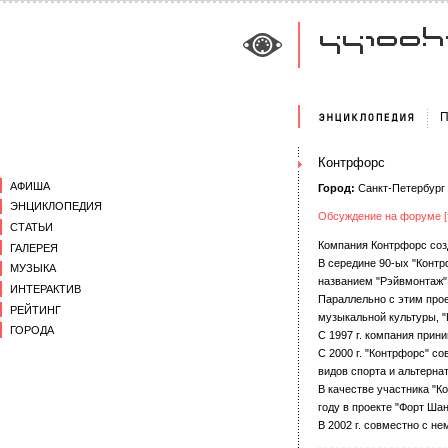
П
Контрфорс
АФИША
Город:
Санкт-Петербург
ЭНЦИКЛОПЕДИЯ
Обсуждение на форуме [
СТАТЬИ
Компания Контрфорс соз
ГАЛЕРЕЯ
В середине 90-ых "Контр
МУЗЫКА
названием "Рэйвмонтаж"
ИНТЕРАКТИВ
Параллельно с этим про
РЕЙТИНГ
музыкальной культуры, "
ГОРОДА
С 1997 г. компания прин
С 2000 г. "Контрфорс" 
видов спорта и альтерна
В качестве участника "Ко
году в проекте "Форт Шанц
В 2002 г. совместно с н