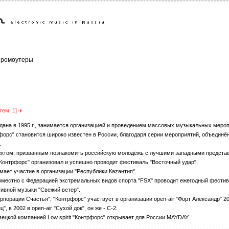
ромоутеры
тем: 1]
дана в 1995 г., занимается организацией и проведением массовых музыкальных мероп
форс" становится широко известен в России, благодаря серии мероприятий, объедин
.
ектом, призванным познакомить российскую молодёжь с лучшими западными предста
Контрфорс" организовал и успешно проводит фестиваль "Восточный удар".
имает участие в организации "Республики Каzантип".
совместно с Федерацией экстремальных видов спорта "FSX" проводит ежегодный фести
тивной музыки "Свежий ветер".
рпорации Счастья", "Контрфорс" участвует в организации open-air "Форт Александр" 200
", в 2002 в open-air "Сухой док", он же - С-2.
емецкой компанией Low spirit "Контрфорс" открывает для России MAYDAY.