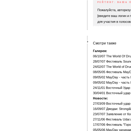
РЕЙТИНГ: ВАША 
Пожалуйста, авторизу
[введите ваш логин и 
для участия в голосов
Смотри также
Галерея:
06/10/07 The World Of D
28/07/07 Фестиваль Sound
24/02/07 The World of Dr
08/05/05 Фестиваль May
09/05/02 MayDay - часть I
09/05/02 MayDay - часть 
24/11/01 Восточный Удар
30/04/01 Восточный удар
Новости:
27/03/09 Восточный уда
16/09/07 Джедаи: Strong&
23/07/07 Заявление от К
27/11/06 Фестиваль Udar.
17/07/06 Фестиваль "Гор
05/05/06 MayDay начинае