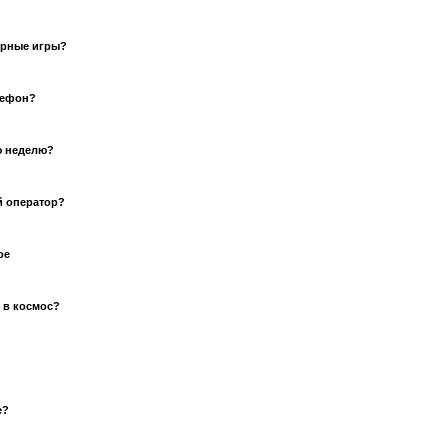
ерные игры?
лефон?
ю неделю?
й оператор?
ое
 в космос?
е?