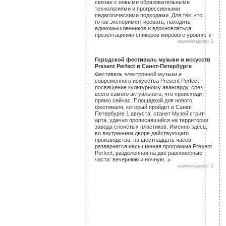
связан с новыми образовательными
технологиями и прогрессивными
педагогическими подходами. Для тех, кто
готов экспериментировать, находить
единомышленников и вдохновляться
презентациями спикеров мирового уровня.
комментариев: 0
Городской фестиваль музыки и искусств
Present Perfect в Санкт-Петербурге
Фестиваль электронной музыки и
современного искусства Present Perfect –
посвящение культурному авангарду, срез
всего самого актуального, что происходит
прямо сейчас. Площадкой для нового
фестиваля, который пройдет в Санкт-
Петербурге 1 августа, станет Музей стрит-
арта, удачно прописавшийся на территории
завода слоистых пластиков. Именно здесь,
во внутреннем дворе действующего
производства, на шестнадцать часов
развернется насыщенная программа Present
Perfect, разделенная на две равновесные
части: вечернюю и ночную.
комментариев: 0