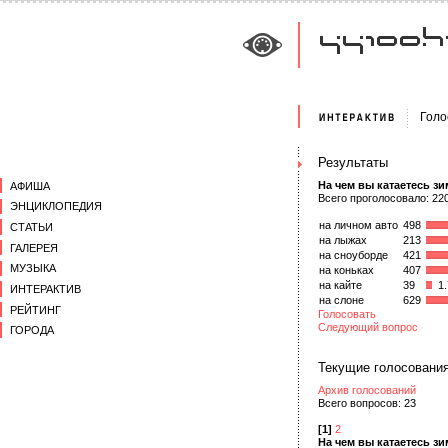
Голо
Результаты
На чем вы катаетесь з
АФИША
Всего проголосовало: 22
ЭНЦИКЛОПЕДИЯ
на личном авто
498
СТАТЬИ
на лыжах
213
ГАЛЕРЕЯ
на сноуборде
421
МУЗЫКА
на коньках
407
на кайте
39
1.
ИНТЕРАКТИВ
на слоне
629
РЕЙТИНГ
Голосовать
Следующий вопрос
ГОРОДА
Текущие голосовани
Архив голосований
Всего вопросов: 23
[1]
2
На чем вы катаетесь з