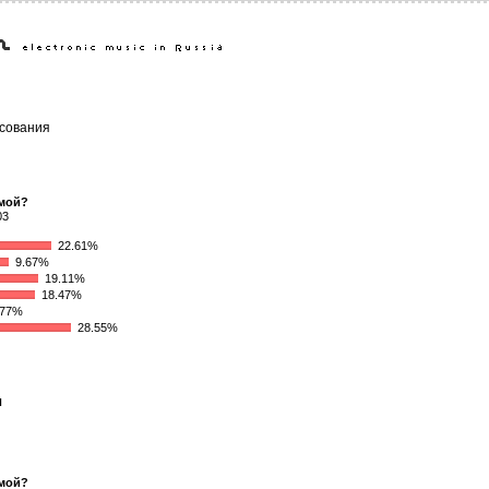
сования
имой?
03
22.61%
9.67%
19.11%
18.47%
77%
28.55%
я
имой?