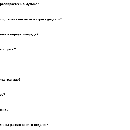
разбираетесь в музыке?
но, с каких носителей играет ди-джей?
хать в первую очередь?
ет стресс?
е за границу?
ду?
оход?
ите на развлечения в неделю?