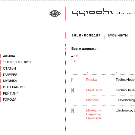
Музыканты
Всего данных:
4
АФИША
F
M
М
ЭНЦИКЛОПЕДИЯ
СТАТЬИ
ГАЛЕРЕЯ
Freska
TechnoHous
МУЗЫКА
ИНТЕРАКТИВ
Mikel Back
TechnoHous
РЕЙТИНГ
ГОРОДА
Mombus
Easylistеning
Момбус и
Electronica, 
Бациллус
Оркестра