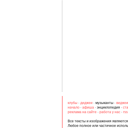
клубы
·
диджеи
·
музыканты
·
видже
начало
·
афиша
·
энциклопедия
·
ст
реклама на сайте
·
работа у нас
·
rs
Все тексты и изображения являются 
Любое полное или частичное испол