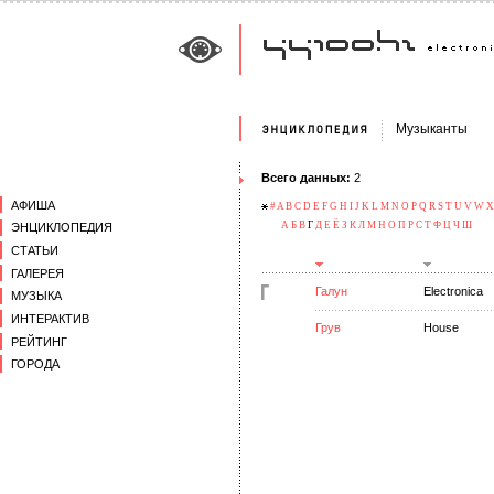
Музыканты
Всего данных:
2
АФИША
#
A
B
C
D
E
F
G
H
I
J
K
L
M
N
O
P
Q
R
S
T
U
V
W
X
А
Б
В
Г
Д
Е
Ё
З
К
Л
М
Н
О
П
Р
С
Т
Ф
Ц
Ч
Ш
ЭНЦИКЛОПЕДИЯ
СТАТЬИ
ГАЛЕРЕЯ
Галун
Electronica
МУЗЫКА
ИНТЕРАКТИВ
Грув
House
РЕЙТИНГ
ГОРОДА