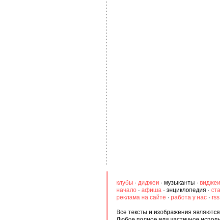
клубы
·
диджеи
·
музыканты
·
видже
начало
·
афиша
·
энциклопедия
·
ст
реклама на сайте
·
работа у нас
·
rs
Все тексты и изображения являются 
Любое полное или частичное испол