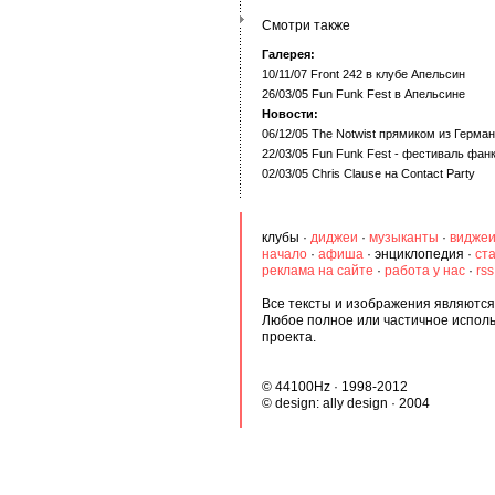
Смотри также
Галерея:
10/11/07 Front 242 в клубе Апельсин
26/03/05 Fun Funk Fest в Апельсине
Новости:
06/12/05 The Notwist прямиком из Герма
22/03/05 Fun Funk Fest - фестиваль фан
02/03/05 Chris Clause на Contact Party
клубы
·
диджеи
·
музыканты
·
видже
начало
·
афиша
·
энциклопедия
·
ст
реклама на сайте
·
работа у нас
·
rs
Все тексты и изображения являются 
Любое полное или частичное испол
проекта.
© 44100Hz · 1998-2012
© design:
ally design
· 2004