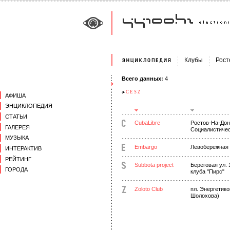
Клубы
Рост
Всего данных:
4
C
E
S
Z
АФИША
ЭНЦИКЛОПЕДИЯ
СТАТЬИ
CubaLibre
Ростов-На-Дону
ГАЛЕРЕЯ
Социалистическ
МУЗЫКА
Embargo
Левобережная 
ИНТЕРАКТИВ
РЕЙТИНГ
Subbota project
Береговая ул. 
ГОРОДА
клуба "Пирс"
Zoloto Club
пл. Энергетик
Шолохова)