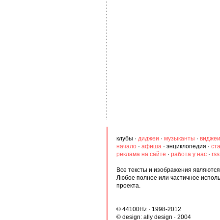
клубы
·
диджеи
·
музыканты
·
видже
начало
·
афиша
·
энциклопедия
·
ст
реклама на сайте
·
работа у нас
·
rs
Все тексты и изображения являются 
Любое полное или частичное испол
проекта.
© 44100Hz · 1998-2012
© design:
ally design
· 2004