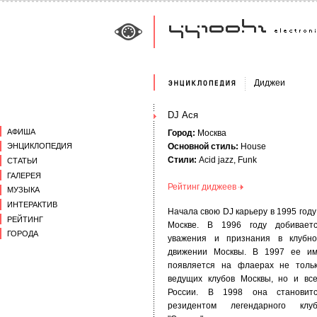
Диджеи
DJ Ася
АФИША
Город:
Москва
Основной стиль:
House
ЭНЦИКЛОПЕДИЯ
Стили:
Acid jazz, Funk
СТАТЬИ
ГАЛЕРЕЯ
Рейтинг диджеев
МУЗЫКА
ИНТЕРАКТИВ
Начала свою DJ карьеру в 1995 году
РЕЙТИНГ
Москве. В 1996 году добивает
ГОРОДА
уважения и признания в клубн
движении Москвы. В 1997 ее и
появляется на флаерах не толь
ведущих клубов Москвы, но и вс
России. В 1998 она становит
резидентом легендарного клу