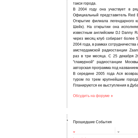
такси города.
В 2004 году она участвует в ря
Официальный представитель Red Bu
Открытие филиала легендарного кл
Шейх). На открытии она исполняе
известным английским DJ Danny R
через месяц клуб собирает более 5
2004 года, в рамках сотрудничества 
амстердамской радиостанции Zaa
раз в три месяца. C 25 декабря 2
"гламурной" радиостанции Москв
авторская программа под названием 
В середине 2005 года Ася возвр
туром по трем крупнейшим города
Планируются ее выступления в Дуба
Обсудить на форуме
Прошедшие События