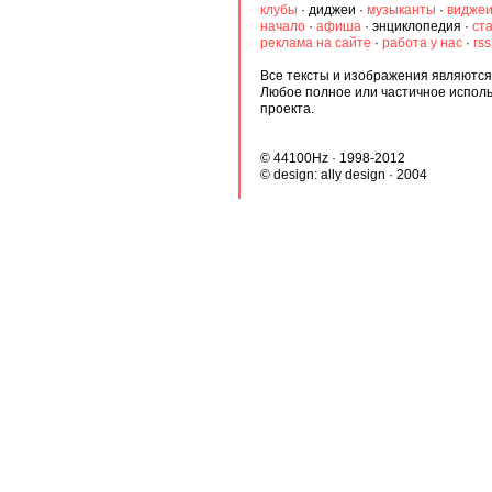
клубы
·
диджеи
·
музыканты
·
видже
начало
·
афиша
·
энциклопедия
·
ст
реклама на сайте
·
работа у нас
·
rs
Все тексты и изображения являются 
Любое полное или частичное испол
проекта.
© 44100Hz · 1998-2012
© design:
ally design
· 2004