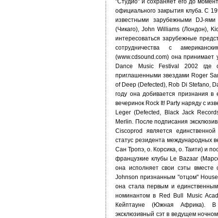
"Студио" и сохраняет его до момен
официального закрытия клуба. С 19
известными зарубежными DJ-ями
(Чикаго), John Williams (Лондон), 
интересоваться зарубежные предст
сотрудничества с американс
(www.cdsound.com) она принимает 
Dance Music Festival 2002 где 
приглашенными звездами Roger Sanc
of Deep (Defected), Rob Di Stefano, 
году она добивается признания в 
вечеринок Rock It! Party наряду с и
Leger (Defected, Black Jack Record
Merlin. После подписания эксклюзи
Ciscoprod является единственно
статус резидента международных веч
Сан Тропэ, о. Корсика, о. Таити) и
французкие клубы Le Bazaar (Марсел
она исполняет свои сэты вместе 
Johnson признанным "отцом" House
она стала первым и единственным
номинантом в Red Bull Music Aca
Кейптауне (Южная Африка). В
эксклюзивный сэт в ведущем ночном 