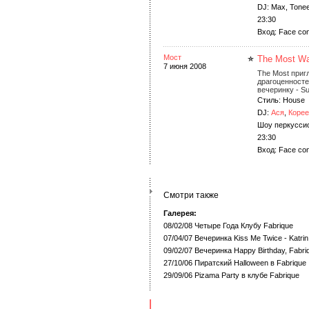
DJ: Max, Tone
23:30
Вход: Face cont
Мост
The Most Wa
7 июня 2008
The Most приг
драгоценносте
вечеринку - S
Стиль: House
DJ:
Ася
,
Корее
Шоу перкусси
23:30
Вход: Face cont
Смотри также
Галерея:
08/02/08 Четыре Года Клубу Fabrique
07/04/07 Вечеринка Kiss Me Twice - Katrin
09/02/07 Вечеринка Happy Birthday, Fabri
27/10/06 Пиратский Halloween в Fabrique
29/09/06 Pizama Party в клубе Fabrique