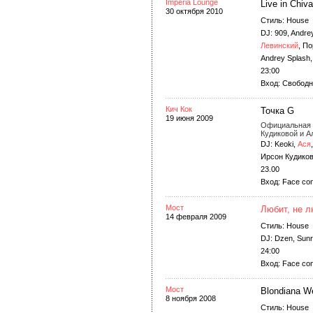
Imperia Lounge
Live in Chiva
30 октября 2010
Стиль: House
DJ: 909, Andre
Левинский
, П
Andrey Splash
23:00
Вход: Свободны
Кич Кок
Точка G
19 июня 2009
Официальная 
Кудиковой и А
DJ: Keoki,
Ася
Ирсон Кудиков
23.00
Вход: Face con
Мост
Любит, не 
14 февраля 2009
Стиль: House
DJ: Dzen, Sunr
24:00
Вход: Face cont
Мост
Blondiana W
8 ноября 2008
Стиль: House