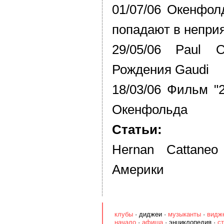
01/07/06 Окенфол
попадают в непри
29/05/06 Paul 
Рождения Gaudi
18/03/06 Фильм "
Окенфольда
Статьи:
Hernan Cattane
Америки
клубы
·
диджеи
·
музыканты
·
видж
начало
·
афиша
·
энциклопедия
·
с