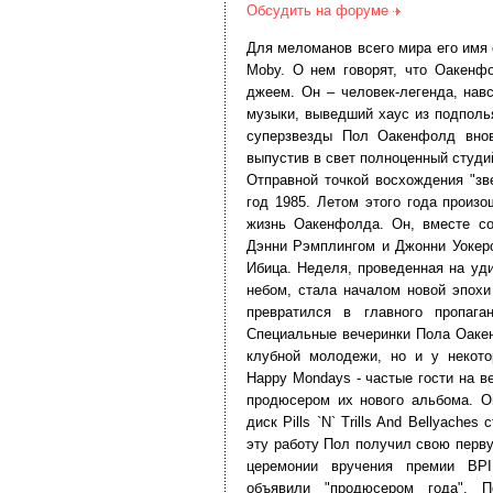
Обсудить на форуме
Для меломанов всего мира его имя 
Moby. О нем говорят, что Оакенф
джеем. Он – человек-легенда, нав
музыки, выведший хаус из подполь
суперзвезды Пол Оакенфолд внов
выпустив в свет полноценный студий
Отправной точкой восхождения "зв
год 1985. Летом этого года произ
жизнь Оакенфолда. Он, вместе с
Дэнни Рэмплингом и Джонни Уокеро
Ибица. Неделя, проведенная на уд
небом, стала началом новой эпохи
превратился в главного пропаган
Специальные вечеринки Пола Оаке
клубной молодежи, но и у некот
Happy Mondays - частые гости на в
продюсером их нового альбома. О
диск Pills `N` Trills And Bellyache
эту работу Пол получил свою перв
церемонии вручения премии BPI
объявили "продюсером года". 