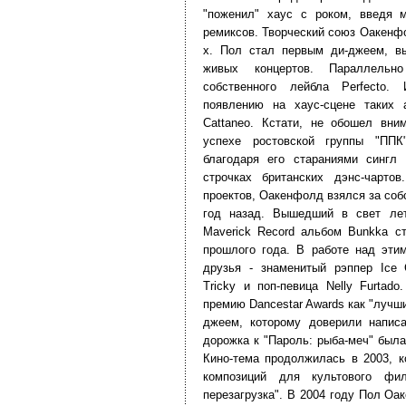
"поженил" хаус с роком, введя 
ремиксов. Творческий союз Оакенфо
х. Пол стал первым ди-джеем, в
живых концертов. Параллельн
собственного лейбла Perfecto
появлению на хаус-сцене таких
Cattaneo. Кстати, не обошел вни
успехе ростовской группы "ПП
благодаря его стараниями сингл
строчках британских дэнс-чарто
проектов, Оакенфолд взялся за со
год назад. Вышедший в свет ле
Maverick Record альбом Bunkka 
прошлого года. В работе над эти
друзья - знаменитый рэппер Ice 
Tricky и поп-певица Nelly Furta
премию Dancestar Awards как "лучш
джеем, которому доверили напис
дорожка к "Пароль: рыба-меч" была
Кино-тема продолжилась в 2003, 
композиций для культового фи
перезагрузка". В 2004 году Пол О