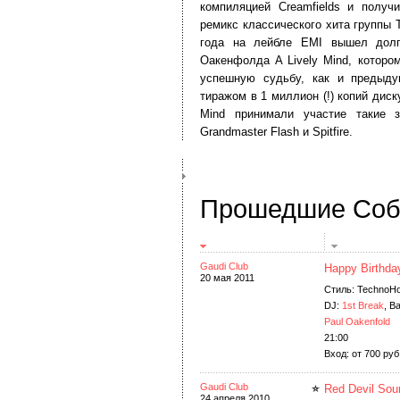
компиляцией Creamfields и получ
ремикс классического хита группы 
года на лейбле EMI вышел дол
Оакенфолда A Lively Mind, которо
успешную судьбу, как и предыду
тиражом в 1 миллион (!) копий диск
Mind принимали участие такие 
Grandmaster Flash и Spitfire.
Прошедшие Соб
Gaudi Club
Happy Birthda
20 мая 2011
Стиль: TechnoH
DJ:
1st Break
, B
Paul Oakenfold
21:00
Вход: от 700 руб.
Gaudi Club
Red Devil Sou
24 апреля 2010