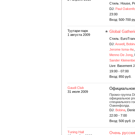
Стиль: House, P
DJ:
Paul Oakenfo
23:00
Вход: 500-700 ру
Туутари-парк
Global Gather
1 августа 2009
Стиль: EuroTranc
DJ:
Axwell
,
Bobin
Jerome Isma-Ae
Menno De Jong
,
Sander Kleinenbe
Live: Basement 
19:00 - 07:00
Вход: 850 руб.
Gaudi Club
Официальное 
31 июля 2009
Промо-группа Di
официальное pre
специального го
Оакенфолда.
DJ:
Bobina
, Denis
22:00 - 7:00
Вход: 500 руб. 
Tuning Hall
Очень русск