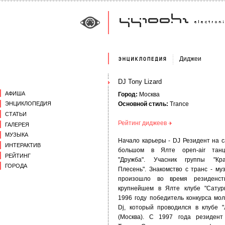
Диджеи
DJ Tony Lizard
АФИША
Город:
Москва
Основной стиль:
Trance
ЭНЦИКЛОПЕДИЯ
СТАТЬИ
Рейтинг диджеев
ГАЛЕРЕЯ
МУЗЫКА
Начало карьеры - DJ Резидент на 
ИНТЕРАКТИВ
большом в Ялте open-air танц
РЕЙТИНГ
"Дружба". Учасник группы "Кра
ГОРОДА
Плесень". Знакомство с транс - му
произошло во время резиденст
крупнейшем в Ялте клубе "Сатур
1996 году победитель конкурса мо
Dj, который проводился в клубе "
(Москва). С 1997 года резиден