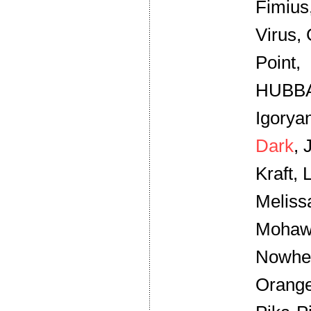
Fimius
Virus,
Point,
HUBBA
Igoryan
Dark
, 
Kraft,
Meliss
Mohaw
Nowhe
Orange