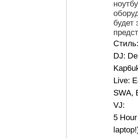
ноутбу
оборуд
будет 
предст
Стиль
DJ: De
Kap6uk
Live: E
SWA, 
VJ:
5 Hour
laptop!