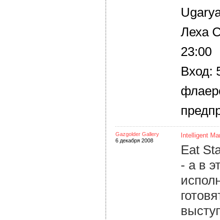
Ugary
Леха 
23:00
Вход: 
флаеро
предпр
Gazgolder Gallery
Intelligent Ma
6 декабря 2008
Eat St
- а в 
исполн
готовя
выступ