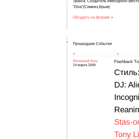
Транса. Создатель ежегодного фест
"Diva"(Симеиз,Крым).
Обсудить на форуме
Прошедшие События
Железный Конь
Flashback Tr
14 марта 2009
Стиль:
DJ: Ali
Incogn
Reanim
Stas-o
Tony L