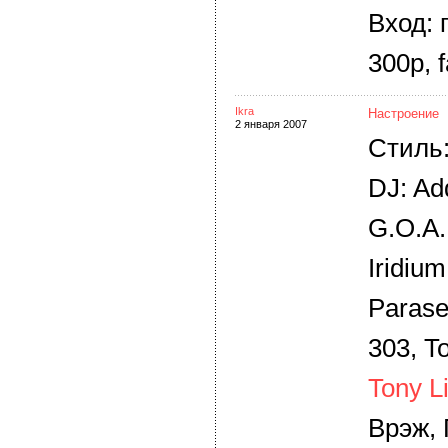
Вход:
300р, f
Ikra
Настроение
2 января 2007
Стиль:
DJ: Add
G.O.A.
Iridiu
Parase
303, T
Tony L
Врэж, 