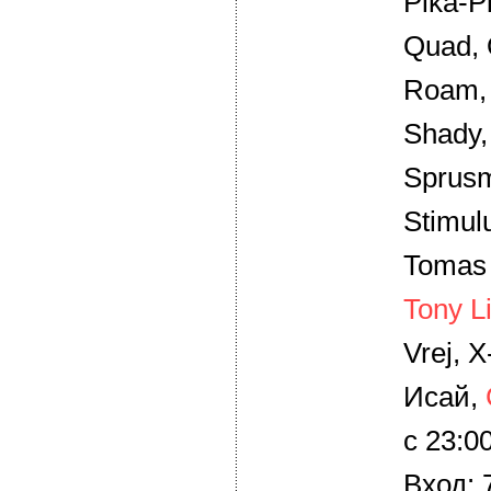
Pika-Pi
Quad, 
Roam, 
Shady,
Sprus
Stimul
Tomas 
Tony L
Vrej, X
Исай,
с 23:0
Вход: 