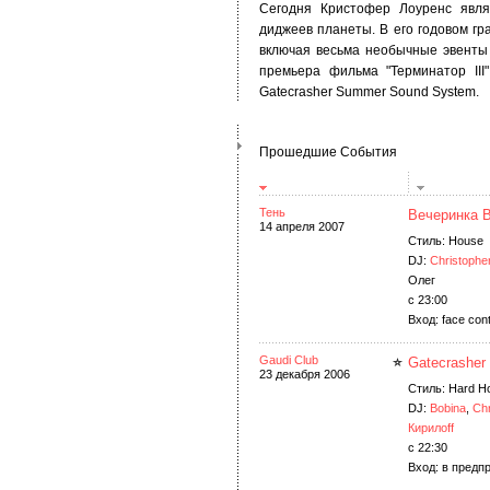
Сегодня Кристофер Лоуренс явля
диджеев планеты. В его годовом гр
включая весьма необычные эвенты 
премьера фильма "Терминатор III
Gatecrasher Summer Sound System.
Прошедшие События
Тень
Вечеринка В
14 апреля 2007
Стиль: House
DJ:
Christophe
Олег
с 23:00
Вход: face cont
Gaudi Club
Gatecrasher
23 декабря 2006
Стиль: Hard H
DJ:
Bobina
,
Ch
Кирилоff
с 22:30
Вход: в предп