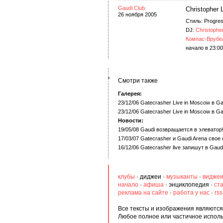
Gaudi Club
Christopher 
26 ноября 2005
Стиль: Progres
DJ:
Christophe
Компас-Врубе
начало в 23:00
Смотри также
Галерея:
23/12/06 Gatecrasher Live in Moscow в Ga
23/12/06 Gatecrasher Live in Moscow в Ga
Новости:
19/05/08 Gaudi возвращается в элеватор
17/03/07 Gatecrasher и Gaudi Arena свое
16/12/06 Gatecrasher live запишут в Gaud
клубы
·
диджеи
·
музыканты
·
видже
начало
·
афиша
·
энциклопедия
·
ст
реклама на сайте
·
работа у нас
·
rs
Все тексты и изображения являются 
Любое полное или частичное испол