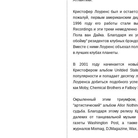
Атлантики.
Кристофер Лоуренс был и остаетс
пожалуй, первым американским ди
1996 году его работы стали вы
Recordings и эти треки немедленно
Пола ван Дайка. Благодаря их у
обойму" резидентов клубных брэндов 
Вместе с ними Лоуренс объехал пол
в лучших клубах планеты.
В 2001 году начинается новы
Кристофером альбом Unitded Stat
популярности и попадает десятку 
Лоуренса добиться подобного успе
как Moby, Chemical Brothers и Fatboy 
Окрыленный этим триумфом,
"артистический" альбом Allor Noth
судьба. Благодаря этому релизу 
далеких от танцевальной музыки
газеты Washington Post, а такж
журналов Mixmag, DJMagazine, Wax, 