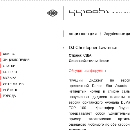
Зарубежные д
DJ Christopher Lawrence
АФИША
Страна:
США
ЭНЦИКЛОПЕДИЯ
Основной стиль:
House
СТАТЬИ
Обсудить на форуме
ГАЛЕРЕЯ
МУЗЫКА
"Лучший диджей" по верси
ИНТЕРАКТИВ
престижной Dance Star Awards
РЕЙТИНГ
четвертый номер в списке сам
ГОРОДА
популярных диджеев планеты 
версии британского журнала DJM
TOP 100 , Кристофер Лоурен
представляет собой удивительн
пример талантливого артист
одинаково любимого по обе сторо