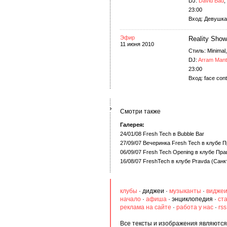
DJ:
David Bad
,
23:00
Вход: Девушка
Эфир
Reality Show
11 июня 2010
Стиль: Minimal
DJ:
Arram Man
23:00
Вход: face cont
Смотри также
Галерея:
24/01/08 Fresh Tech в Bubble Bar
27/09/07 Вечеринка Fresh Tech в клубе 
06/09/07 Fresh Tech Opening в клубе Пр
16/08/07 FreshTech в клубе Pravda (Санк
клубы
·
диджеи
·
музыканты
·
видже
начало
·
афиша
·
энциклопедия
·
ст
реклама на сайте
·
работа у нас
·
rs
Все тексты и изображения являются 