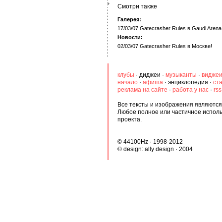
Смотри также
Галерея:
17/03/07 Gatecrasher Rules в Gaudi Arena
Новости:
02/03/07 Gatecrasher Rules в Москве!
клубы
·
диджеи
·
музыканты
·
видже
начало
·
афиша
·
энциклопедия
·
ст
реклама на сайте
·
работа у нас
·
rs
Все тексты и изображения являются 
Любое полное или частичное испол
проекта.
© 44100Hz · 1998-2012
© design:
ally design
· 2004