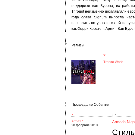
Music. Благодаря безусловному тал
поддержке ван Бурена, их работы
Througt неизменно возглавляли евр
года слава Signum выросла наст
поспорить по уровню своей попул
как Ферри Корстен, Армин Ван Бурен
Релизы
Trance World
Прошедшие События
Arma17
Armada Nigh
20 февраля 2010
Стиль: