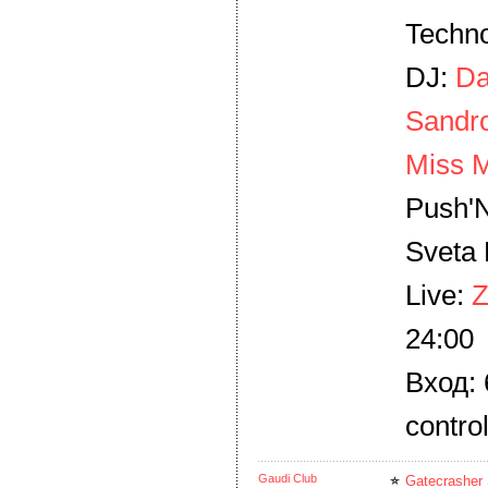
Techn
DJ:
Da
Sandr
Miss M
Push'N
Sveta
Live:
Z
24:00
Вход: 
contro
Gaudi Club
Gatecrasher