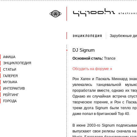
Зарубежные д
DJ Signum
АФИША
Основной стиль:
Trance
ЭНЦИКЛОПЕДИЯ
Обсудить на форуме
СТАТЬИ
ГАЛЕРЕЯ
Рон Хаген и Паскаль Миннард зна
МУЗЫКА
увлекались танцевальной музы
ИНТЕРАКТИВ
проработали вместе, однако их тво
РЕЙТИНГ
Однако их случайная встреча спус
ГОРОДА
творческое горение, и Рон с Паск
треки дуэта Signum были тепло пр
даже попал в британский Top 40.
В июне 2003-го Signum подписыва
выпускают свои релизы сначала на 