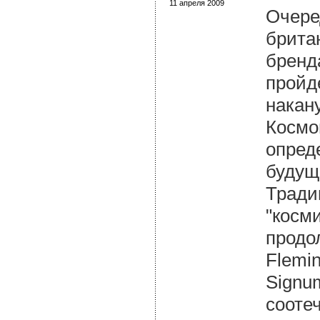
11 апреля 2009
Очере
брита
бренд
пройд
накан
Космо
опред
будущ
Тради
"косм
продо
Flemin
Signu
сооте