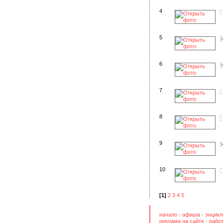
4
5
6
7
8
9
10
[1]
2
3
4
5
начало
·
афиша
·
энцикл
реклама на сайте
·
работ