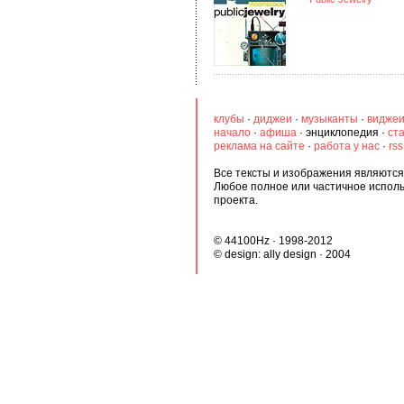
клубы
·
диджеи
·
музыканты
·
видже
начало
·
афиша
·
энциклопедия
·
ст
реклама на сайте
·
работа у нас
·
rs
Все тексты и изображения являются 
Любое полное или частичное испол
проекта.
© 44100Hz · 1998-2012
© design:
ally design
· 2004