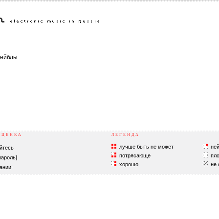
ейблы
ОЦЕНКА
ЛЕГЕНДА
лучше быть не может
ней
йтесь
потрясающе
пло
пароль]
хорошо
не 
ании!