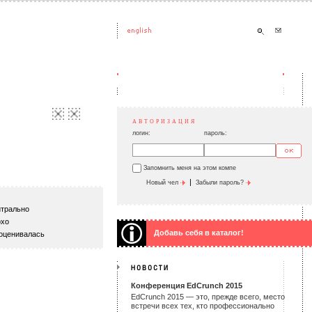
АВТОРИЗАЦИЯ
логин:
пароль:
Запомнить меня на этом компе
|
Новый чел
Забыли пароль?
трально
хо
Добавь себя в каталог!
оценивалась
Конференция EdCrunch 2015
EdCrunch 2015 — это, прежде всего, место
встречи всех тех, кто профессионально