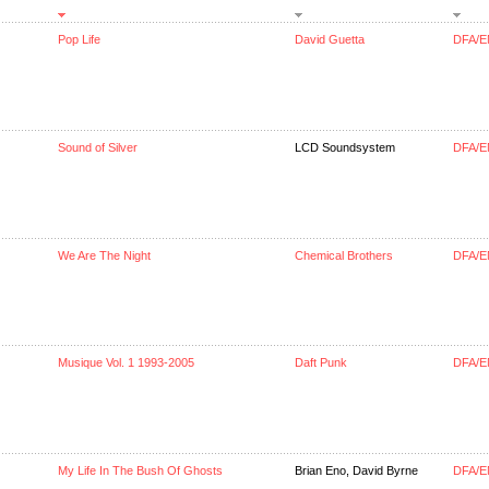
Pop Life
David Guetta
DFA/E
Sound of Silver
LCD Soundsystem
DFA/E
We Are The Night
Chemical Brothers
DFA/E
Musique Vol. 1 1993-2005
Daft Punk
DFA/E
My Life In The Bush Of Ghosts
Brian Eno, David Byrne
DFA/E