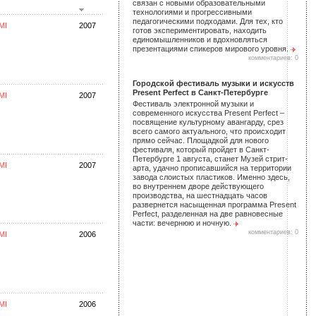
связан с новыми образовательными
технологиями и прогрессивными
педагогическими подходами. Для тех, кто
MI
2007
готов экспериментировать, находить
единомышленников и вдохновляться
презентациями спикеров мирового уровня.
комментариев: 0
Городской фестиваль музыки и искусств
Present Perfect в Санкт-Петербурге
MI
2007
Фестиваль электронной музыки и
современного искусства Present Perfect –
посвящение культурному авангарду, срез
всего самого актуального, что происходит
прямо сейчас. Площадкой для нового
фестиваля, который пройдет в Санкт-
Петербурге 1 августа, станет Музей стрит-
MI
2007
арта, удачно прописавшийся на территории
завода слоистых пластиков. Именно здесь,
во внутреннем дворе действующего
производства, на шестнадцать часов
развернется насыщенная программа Present
Perfect, разделенная на две равновесные
части: вечернюю и ночную.
комментариев: 0
MI
2006
MI
2006