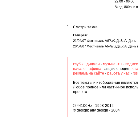
22:00 - 06:00
Вход: 800р, в
Смотри также
Галерея:
21/04/07 Фестиваль АбРаКаДаБрА. День 
20/04/07 Фестиваль АбРаКаДаБрА. День 
клубы
·
диджеи
·
музыканты
·
видже
начало
·
афиша
·
энциклопедия
·
ст
реклама на сайте
·
работа у нас
·
rs
Все тексты и изображения являются 
Любое полное или частичное испол
проекта.
© 44100Hz · 1998-2012
© design:
ally design
· 2004