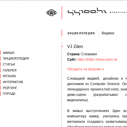
Виджеи
VJ Zden
АФИША
Страна:
Словакия
ЭНЦИКЛОПЕДИЯ
Сайт:
https://https://www.zden.sk
СТАТЬИ
Обсудить на форуме
ГАЛЕРЕЯ
МУЗЫКА
Словацкий виджей, дизайнер и п
ИНТЕРАКТИВ
дипломом по Computer Science. Он
РЕЙТИНГ
легендарного проекта hell.com), з
ГОРОДА
демо-сцене (разрабатывал са
видеоклипы).
В живых выступлениях Зден ис
компьютеру камер, ухитряясь п
материала создавать захватываю