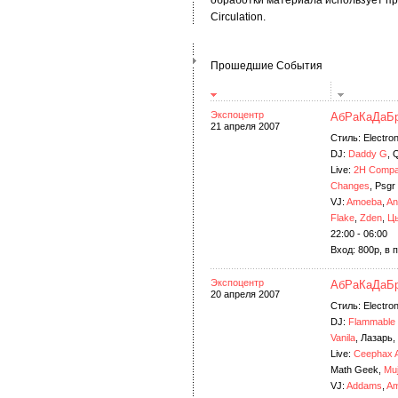
обработки материала использует п
Circulation.
Прошедшие События
Экспоцентр
АбРаКаДаБ
21 апреля 2007
Стиль: Electron
DJ:
Daddy G
, 
Live:
2H Comp
Changes
, Psgr
VJ:
Amoeba
,
An
Flake
,
Zden
,
Ц
22:00 - 06:00
Вход: 800р, в
Экспоцентр
АбРаКаДаБ
20 апреля 2007
Стиль: Electron
DJ:
Flammable
Vanila
, Лазарь,
Live:
Ceephax 
Math Geek,
Muj
VJ:
Addams
,
A