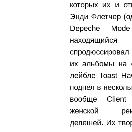
которых их и от
Энди Флетчер (о
Depeche Mod
находящийс
спродюссировал
их альбомы на 
лейбле Toast Ha
подпел в несколь
вообще Client
женской реин
депешей. Их твор