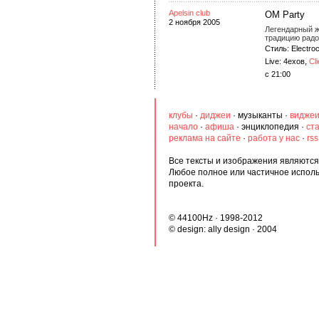
Apelsin club
ОМ Party
2 ноября 2005
Легендарный 
традицию радо
Стиль: Electroc
Live: 4ехов,
Cli
с 21:00
клубы
·
диджеи
·
музыканты
·
видже
начало
·
афиша
·
энциклопедия
·
ст
реклама на сайте
·
работа у нас
·
rs
Все тексты и изображения являются 
Любое полное или частичное испол
проекта.
© 44100Hz · 1998-2012
© design:
ally design
· 2004