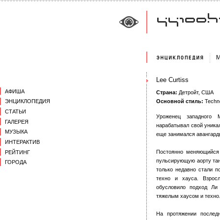
М
Lee Curtiss
АФИША
Страна:
Детройт, США
Основной стиль:
Techn
ЭНЦИКЛОПЕДИЯ
СТАТЬИ
Уроженец западного М
ГАЛЕРЕЯ
нарабатывал свой уникал
МУЗЫКА
еще занимался авангард
ИНТЕРАКТИВ
Постоянно меняющийся 
РЕЙТИНГ
пульсирующую аорту тан
ГОРОДА
только недавно стали 
техно и хауса. Взрос
обусловило подход Ли 
тяжелым хаусом и техно
На протяжении послед