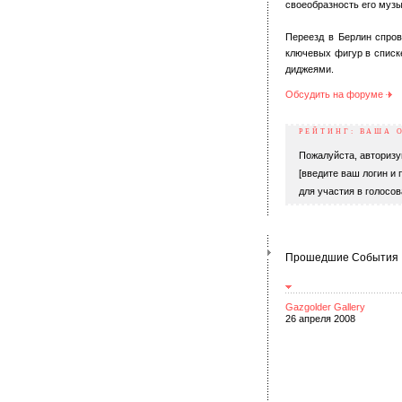
своеобразность его музы
Переезд в Берлин спров
ключевых фигур в списк
диджеями.
Обсудить на форуме
РЕЙТИНГ: ВАША 
Пожалуйста, авторизу
[введите ваш логин и 
для участия в голосов
Прошедшие События
Gazgolder Gallery
26 апреля 2008