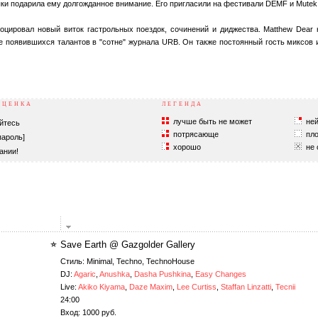
ки подарила ему долгожданное внимание. Его пригласили на фестивали DEMF и Mutek 
оцировал новый виток гастрольных поездок, сочинений и диджества. Matthew Dear 
е появившихся талантов в "сотне" журнала URB. Он также постоянный гость миксов 
ОЦЕНКА
ЛЕГЕНДА
лучше быть не может
ней
йтесь
потрясающе
пло
пароль]
хорошо
не 
ании!
Save Earth @ Gazgolder Gallery
Стиль: Minimal, Techno, TechnoHouse
DJ:
Agaric
,
Anushka
,
Dasha Pushkina
,
Easy Changes
Live:
Akiko Kiyama
,
Daze Maxim
,
Lee Curtiss
,
Staffan Linzatti
,
Tecnii
24:00
Вход: 1000 руб.