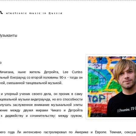
узыканты
o
ичигана, ныне житель Детройта, Lee Curtiss
ьный бэкграунд со второй половины 90-х - тогда он
ной, смешанной танцевальной музыкой.
и упорный ученик своего дела, он проник в саму
цевальной музыки андеграунда, но его способности
получать заслуженное внимание музыкальной элиты
ление между двумя мирами Чикаго и Детройта
к диджейству и сочинительству: между грувом,
.
него года Ли интенсивно гастролировал по Америке и Европе. Темная, сексуа