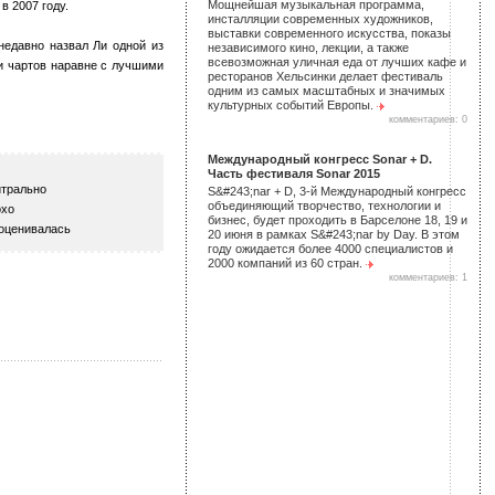
Мощнейшая музыкальная программа,
в 2007 году.
инсталляции современных художников,
выставки современного искусства, показы
недавно назвал Ли одной из
независимого кино, лекции, а также
всевозможная уличная еда от лучших кафе и
и чартов наравне с лучшими
ресторанов Хельсинки делает фестиваль
одним из самых масштабных и значимых
культурных событий Европы.
комментариев: 0
Международный конгресс Sonar + D.
Часть фестиваля Sonar 2015
трально
S&#243;nar + D, 3-й Международный конгресс
объединяющий творчество, технологии и
хо
бизнес, будет проходить в Барселоне 18, 19 и
оценивалась
20 июня в рамках S&#243;nar by Day. В этом
году ожидается более 4000 специалистов и
2000 компаний из 60 стран.
комментариев: 1