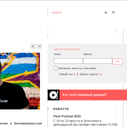
АВТОРИЗАЦИЯ
логин:
пароль:
Запомнить меня на этом компе
|
Новый чел
Забыли пароль?
Кто твой любимый диджей?
Flow Festival 2015
С 14 по 16 августа в Хельсинки в
льная и бескомпромиссная
двенадцатый раз пройдет фестиваль FLOW.