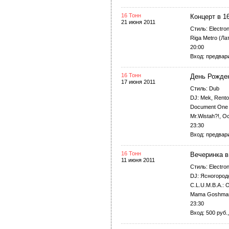
16 Тонн
Концерт в 1
21 июня 2011
Стиль: Electron
Riga Metro (Ла
20:00
Вход: предвари
16 Тонн
День Рожде
17 июня 2011
Стиль: Dub
DJ: Mek, Rent
Document One (U
Mr.Wistah?!, O
23:30
Вход: предвари
16 Тонн
Вечеринка в
11 июня 2011
Стиль: Electron
DJ: Ясногород
C.L.U.M.B.A.: 
Mama Goshmana
23:30
Вход: 500 руб.