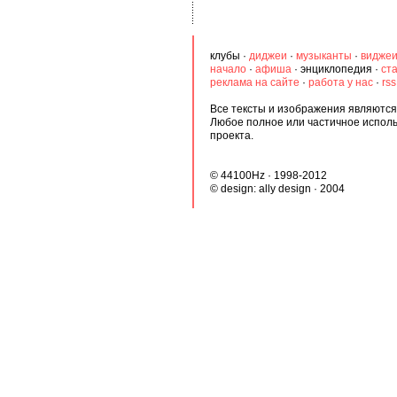
клубы
·
диджеи
·
музыканты
·
видже
начало
·
афиша
·
энциклопедия
·
ст
реклама на сайте
·
работа у нас
·
rs
Все тексты и изображения являются 
Любое полное или частичное испол
проекта.
© 44100Hz · 1998-2012
© design:
ally design
· 2004