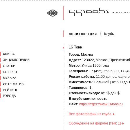
Клубы
16 Тонн
АФИША
Город:
Москва
Адрес:
123022, Москва, Пресненский в
ЭНЦИКЛОПЕДИЯ
Метро:
Улица 1905 года
СТАТЬИ
Телефоны:
+7 (495) 253-5300, +7 (4
ГАЛЕРЕЯ
Режим работы:
11.00 до последнего
МУЗЫКА
Вместимость:
Большой [ от 500 до 1
ИНТЕРАКТИВ
Танцполов:
1
РЕЙТИНГ
Стоимость входа:
от 5$ до 8$
ГОРОДА
В клубе можно поесть
Сайт:
https://https://www.16tons.ru
Все фотографии из клуба
Обсуждение на форуме [тем: 1]