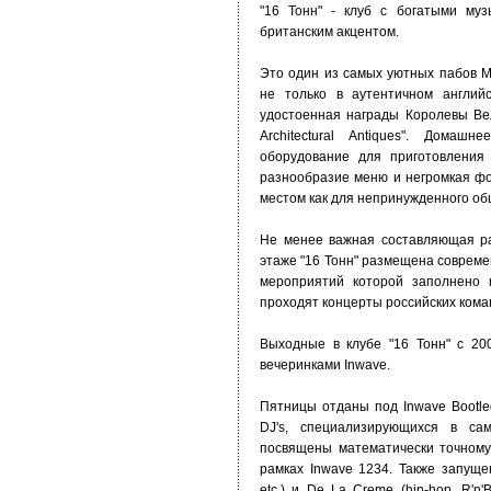
"16 Тонн" - клуб с богатыми му
британским акцентом.
Это один из самых уютных пабов М
не только в аутентичном англий
удостоенная награды Королевы Ве
Architectural Antiques". Домаш
оборудование для приготовления 
разнообразие меню и негромкая ф
местом как для непринужденного общ
Не менее важная составляющая ра
этаже "16 Тонн" размещена соврем
мероприятий которой заполнено 
проходят концерты российских кома
Выходные в клубе "16 Тонн" с 20
вечеринками Inwave.
Пятницы отданы под Inwave Bootle
DJ's, специализирующихся в са
посвящены математически точному
рамках Inwave 1234. Также запущен
etc.) и De La Creme (hip-hop, R'n