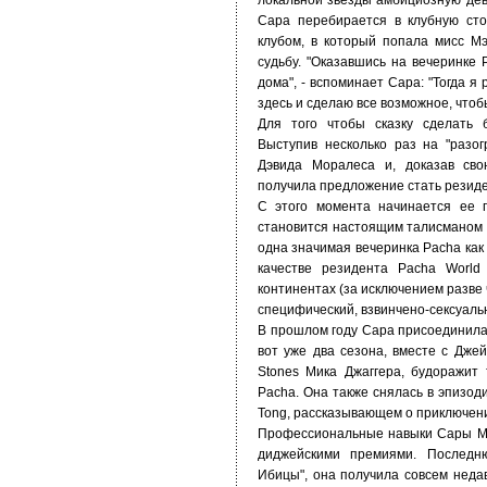
локальной звезды амбициозную деву
Сара перебирается в клубную ст
клубом, в который попала мисс М
судьбу. "Оказавшись на вечеринке 
дома", - вспоминает Сара: "Тогда я
здесь и сделаю все возможное, чтоб
Для того чтобы сказку сделать 
Выступив несколько раз на "разо
Дэвида Моралеса и, доказав сво
получила предложение стать резиде
С этого момента начинается ее 
становится настоящим талисманом к
одна значимая вечеринка Pacha как 
качестве резидента Pacha World
континентах (за исключением разве
специфический, взвинчено-сексуаль
В прошлом году Сара присоединилас
вот уже два сезона, вместе с Джей
Stones Мика Джаггера, будоражит
Pacha. Она также снялась в эпизоди
Tong, рассказывающем о приключен
Профессиональные навыки Сары М
диджейскими премиями. Последню
Ибицы", она получила совсем недав