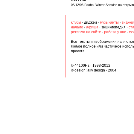
05/12/06 Pacha. Winter Session на открыт
клубы
·
диджеи
·
музыканты
·
видже
начало
·
афиша
·
энциклопедия
·
ст
реклама на сайте
·
работа у нас
·
rs
Все тексты и изображения являются 
Любое полное или частичное испол
проекта.
© 44100Hz · 1998-2012
© design:
ally design
· 2004