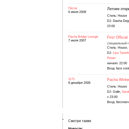
Песок
Летнее откр
6 июня 2008
Стиль: House
DJ: Dasha Deg
23:00
Pacha Bridge Lounge
First Officia
7 июля 2007
специальный г
Стиль: House, 
DJ:
Liya Tastef
Ренат
начало: 22:00
Вход: face cont
1171
Pacha Winte
8 декабря 2006
Стиль: House
DJ: Galin,
Sara
c 23:00
Вход: бесплатн
Смотри также
Новости: