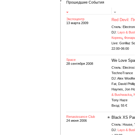
Прошедшие События
Экспоцентр
Red Devil: П
13 марта 2009
Стиль: Electron
DJ:
Layo & Bu
Кореец
,
Фонар
Live: Gorillaz 
22:00-06:00
Space
We Love Spac
28 сентября 2008
Стиль: Electro
TechnoTrance
DJ: Alex Woolfe
Fat, David Phill
Haynes, Jon Ho
& Bushwacka
,
N
Tony Haze
Вход: 55 €
Renasissance Club
Black XS Par
24 июня 2006
Стиль: House, T
DJ:
Layo & Bu