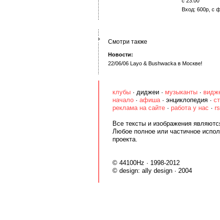
с 23:00
Вход: 600р, с 
Смотри также
Новости:
22/06/06 Layo & Bushwacka в Москве!
клубы
·
диджеи
·
музыканты
·
видж
начало
·
афиша
·
энциклопедия
·
с
реклама на сайте
·
работа у нас
·
r
Все тексты и изображения являются
Любое полное или частичное испол
проекта.
© 44100Hz · 1998-2012
© design:
ally design
· 2004