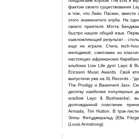
лондонским клубом The End и му
фактом своего существования La
в том, что Лайо Паскин, вместе 
этого знаменитого клуба. На од
своего приятеля Мэтта Бенджа
быстро нашли общий язык. Первы
ошеломляющий результат - столь
еще не играли. Стиль tech-ho
мелодикой, сэмплами из класси
настоящих африканских барабано
альбома Low Life дуэт Layo & 
Ericsson Music Awards. Свой в
выпустили уже на XL Records - "д
The Prodigy и Basement Jaxx. Се
десятку наиболее популярных ди
альбом Layo & Bushwacka!, в
долгожданной пластинки прини
Armada, Tim Hutton. В трэк-листе
Эллы Фитцджеральд (Ella Fitzg
(Louis Armstrong).