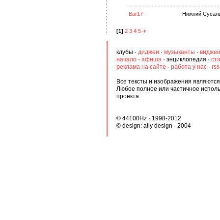
Bar17
Нижний Сусальн
[1]
2
3
4
5
клубы
·
диджеи
·
музыканты
·
видже
начало
·
афиша
·
энциклопедия
·
ст
реклама на сайте
·
работа у нас
·
rs
Все тексты и изображения являются 
Любое полное или частичное испол
проекта.
© 44100Hz · 1998-2012
© design:
ally design
· 2004