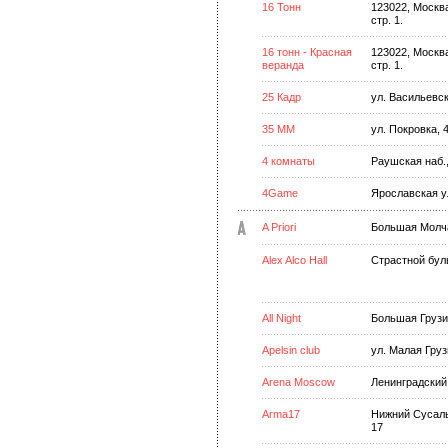
16 Тонн
123022, Москва
стр. 1.
16 тонн - Красная
123022, Москва
веранда
стр. 1.
25 Кадр
ул. Васильевс
35 ММ
ул. Покровка, 4
4 комнаты
Раушская наб.,
4Game
Ярославская ул
A Priori
Большая Молчан
Alex Alco Hall
Страстной бул
All Night
Большая Грузи
Apelsin club
ул. Малая Груз
Arena Moscow
Ленинградский 
Arma17
Нижний Сусаль
17