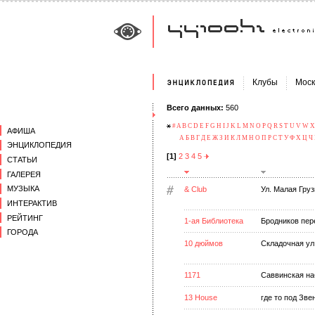
Клубы
Моск
Всего данных:
560
#
A
B
C
D
E
F
G
H
I
J
K
L
M
N
O
P
Q
R
S
T
U
V
W
X
АФИША
А
Б
В
Г
Д
Е
Ж
З
И
К
Л
М
Н
О
П
Р
С
Т
У
Ф
Х
Ц
Ч
ЭНЦИКЛОПЕДИЯ
[1]
2
3
4
5
СТАТЬИ
ГАЛЕРЕЯ
МУЗЫКА
& Club
Ул. Малая Груз
ИНТЕРАКТИВ
РЕЙТИНГ
1-ая Библиотека
Бродников пере
ГОРОДА
10 дюймов
Складочная ул.,
1171
Саввинская на
13 House
где то под Зв