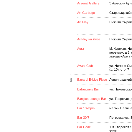
Arsenal Gallery
Зубовский бул
Art Garbage
Старосадский п
Art Play
Нижняя Сыромя
ArtPlay на Яузе
Нижняя Сыромя
Aura
М. Курская, Н
переулок, д.5, 
завода «Арма»
Avant Club
ул. Нижняя Сыр
(д. 10), стр. 7
Bacardi B-Live Place
Ленинградский 
Ballantine's Bar
ул. Никольская
Bangles Lounge Bar
ул. Тверская, д
Bar 132bpm
малый Палашев
Bar 30/7
Петровка ул., 
Bar Code
1-я Тверская-Я
этаж